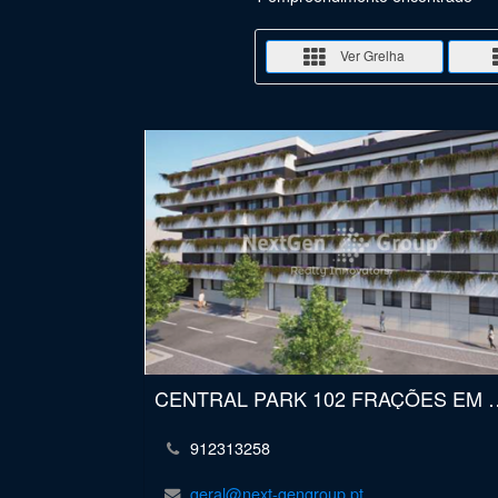
Ver Grelha
CENTRAL PARK 102 FRAÇ
912313258
geral@next-gengroup.pt