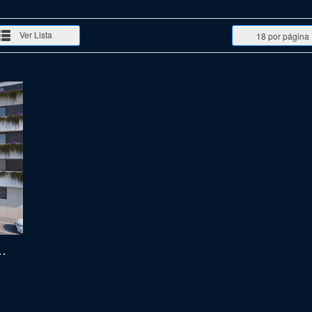
Ver Lista
18 por página
ÕES EM MATOSINHOS SUL