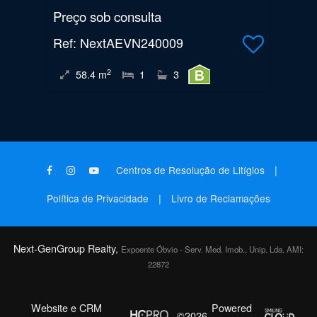
Preço sob consulta
Ref
: NextAEVN240009
2
58.4
m
1
3
|
Centros de Resolução de Litígios
|
Política de Privacidade
Livro de Reclamações
Next-GenGroup Realty,
Expoente Óbvio - Serv. Med. Imob., Unip. Lda. AMI:
22872
Website e CRM
Powered
©2026