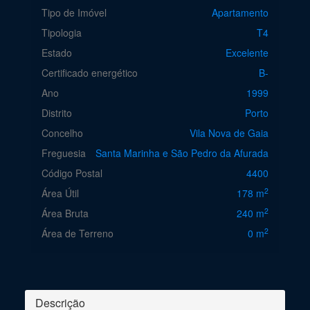
Tipo de Imóvel
Apartamento
Tipologia
T4
Estado
Excelente
Certificado energético
B-
Ano
1999
Distrito
Porto
Concelho
Vila Nova de Gaia
Freguesia
Santa Marinha e São Pedro da Afurada
Código Postal
4400
2
Área Útil
178 m
2
Área Bruta
240 m
2
Área de Terreno
0 m
Descrição