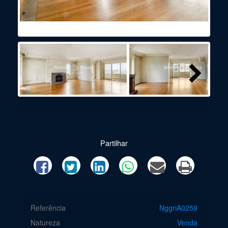
Next
Partilhar
Referência
NggriA0259
Natureza
Venda