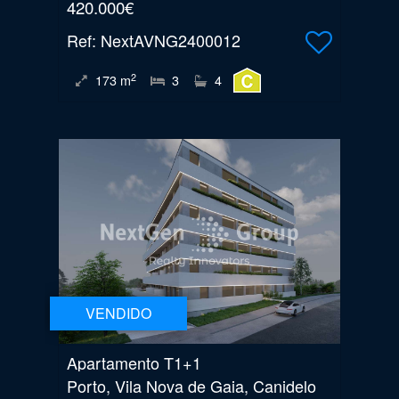
420.000€
Ref
: NextAVNG2400012
2
173
m
3
4
VENDIDO
Apartamento T1+1
Porto, Vila Nova de Gaia, Canidelo