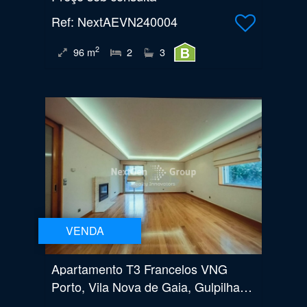
Ref
: NextAEVN240004
2
96
m
2
3
VENDA
Apartamento T3 Francelos VNG
Porto, Vila Nova de Gaia, Gulpilhares e Valadares